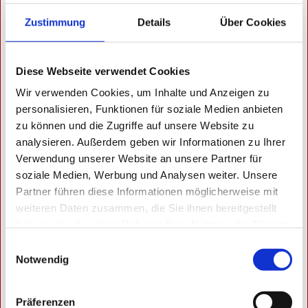
Telefon:
037295 740 014
Zustimmung
Details
Über Cookies
Mobil:
0179 944 85 95
E-Mail:
info@getriebetechnik-sachsen.de
Diese Webseite verwendet Cookies
Wir verwenden Cookies, um Inhalte und Anzeigen zu
personalisieren, Funktionen für soziale Medien anbieten
zu können und die Zugriffe auf unsere Website zu
analysieren. Außerdem geben wir Informationen zu Ihrer
Verwendung unserer Website an unsere Partner für
soziale Medien, Werbung und Analysen weiter. Unsere
Partner führen diese Informationen möglicherweise mit
weiteren Daten zusammen, die Sie ihnen bereitgestellt
haben oder die sie im Rahmen Ihrer Nutzung der Dienste
gesammelt haben.
Einwilligungsauswahl
Notwendig
Präferenzen